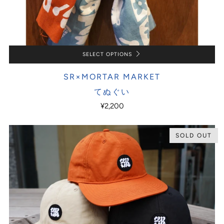
SELECT OPTIONS
SR×MORTAR MARKET
てぬぐい
¥2,200
SOLD OUT