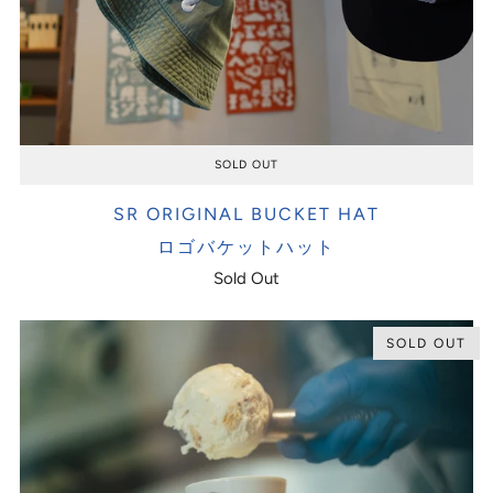
SOLD OUT
SR ORIGINAL BUCKET HAT
ロゴバケットハット
Sold Out
SOLD OUT